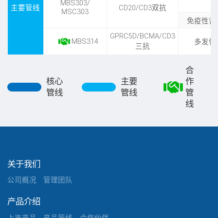
MBS303/
主要管线
CD20/CD3双抗
MSC303
免疫性肾
GPRC5D/BCMA/CD3
MBS314
多发性
三抗
合
核心
主要
作
管线
管线
管
线
关于我们
公司概况
管理团队
产品介绍
上市产品
产品管线
合作伙伴