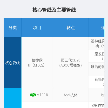
核心管线及主要管线
分类
项目
靶点
适
视神经脊
病（NM
原发性
（p
倍捷欣
第三代CD20
核心管线
®（MIL62）
(ADCC增强型)
难治的滤
（F
系统性
（S
MIL116
April抗体
Ig
B细胞非